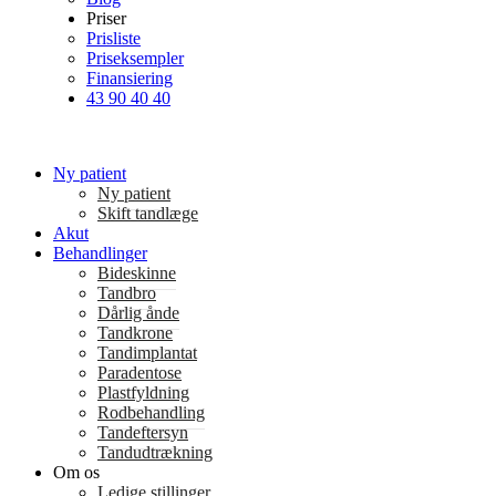
Priser
Prisliste
Priseksempler
Finansiering
43 90 40 40
Ny patient
Ny patient
Skift tandlæge
Akut
Behandlinger
Bideskinne
Tandbro
Dårlig ånde
Tandkrone
Tandimplantat
Paradentose
Plastfyldning
Rodbehandling
Tandeftersyn
Tandudtrækning
Om os
Ledige stillinger