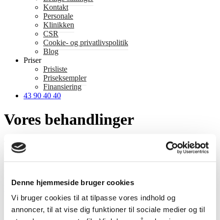
Kontakt
Personale
Klinikken
CSR
Cookie- og privatlivspolitik
Blog
Priser
Prisliste
Priseksempler
Finansiering
43 90 40 40
Vores behandlinger
Tandklinikken Wølund & Wolf er en
tandlæge i Taastrup
, der
udover at tilbyde gængse tandbehandlinger, specialiserer sig i
krone-, bro- og implantatbehandlinger. På grund af højt
effektiviserede arbejdsgange inden for disse behandlinger kan vi
tilbyde nogle af Danmarks absolut laveste
priser på implantater
samt
Denne hjemmeside bruger cookies
bro
– og
kronebehandlinger
– naturligvis uden at gå på kompromis
med kvalitet eller vores patienters tryghed.
Vi bruger cookies til at tilpasse vores indhold og
annoncer, til at vise dig funktioner til sociale medier og til