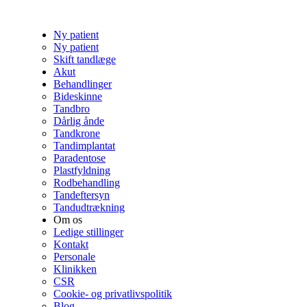
Ny patient
Ny patient
Skift tandlæge
Akut
Behandlinger
Bideskinne
Tandbro
Dårlig ånde
Tandkrone
Tandimplantat
Paradentose
Plastfyldning
Rodbehandling
Tandeftersyn
Tandudtrækning
Om os
Ledige stillinger
Kontakt
Personale
Klinikken
CSR
Cookie- og privatlivspolitik
Blog