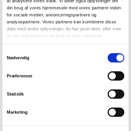
at analysere vores trafik. Vi deler også oplysninger om
Se alle vores tandbehandlinger herunder.
din brug af vores hjemmeside med vores partnere inden
for sociale medier, annonceringspartnere og
Hvilken tandbehandling kan vi hjælpe dig
analysepartnere. Vores partnere kan kombinere disse
med?
data med andre oplysninger, du har givet dem, eller som
de har indsamlet fra din brug af deres tjenester.
Bideskinne
Samtykkevalg
Nødvendig
Dårlig ånde
Præferencer
Statistik
Implantat
Marketing
Plastfyldning