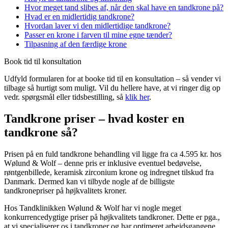
Hvor meget tand slibes af, når den skal have en tandkrone på?
Hvad er en midlertidig tandkrone?
Hvordan laver vi den midlertidige tandkrone?
Passer en krone i farven til mine egne tænder?
Tilpasning af den færdige krone
Book tid til konsultation
Udfyld formularen for at booke tid til en konsultation – så vender vi
tilbage så hurtigt som muligt.
Vil du hellere have, at vi ringer dig op
vedr. spørgsmål eller tidsbestilling, så
klik her
.
Tandkrone priser – hvad koster en
tandkrone så?
Prisen på en fuld tandkrone behandling vil ligge fra ca 4.595 kr. hos
Wølund & Wolf – denne pris er inklusive eventuel bedøvelse,
røntgenbillede, keramisk zirconium krone og indregnet tilskud fra
Danmark. Dermed kan vi tilbyde nogle af de billigste
tandkronepriser på højkvalitets kroner.
Hos Tandklinikken Wølund & Wolf har vi nogle meget
konkurrencedygtige priser på højkvalitets tandkroner. Dette er pga.,
at vi specialiserer os i tandkroner og har optimeret arbejdsgangene