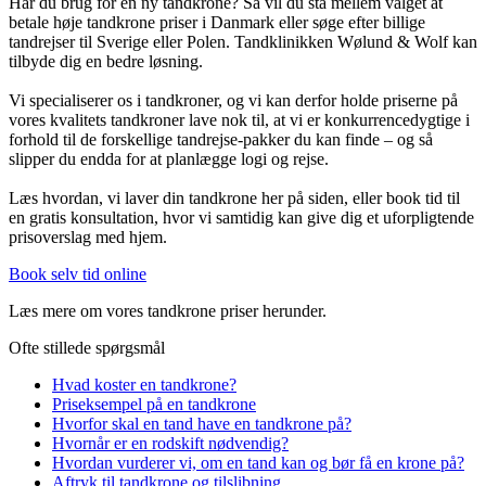
Har du brug for en ny tandkrone? Så vil du stå mellem valget at
betale høje tandkrone priser i Danmark eller søge efter billige
tandrejser til Sverige eller Polen. Tandklinikken Wølund & Wolf kan
tilbyde dig en bedre løsning.
Vi specialiserer os i tandkroner, og vi kan derfor holde priserne på
vores kvalitets tandkroner lave nok til, at vi er konkurrencedygtige i
forhold til de forskellige tandrejse-pakker du kan finde – og så
slipper du endda for at planlægge logi og rejse.
Læs hvordan, vi laver din tandkrone her på siden, eller book tid til
en gratis konsultation, hvor vi samtidig kan give dig et uforpligtende
prisoverslag med hjem.
Book selv tid online
Læs mere om vores tandkrone priser herunder.
Ofte stillede spørgsmål
Hvad koster en tandkrone?
Priseksempel på en tandkrone
Hvorfor skal en tand have en tandkrone på?
Hvornår er en rodskift nødvendig?
Hvordan vurderer vi, om en tand kan og bør få en krone på?
Aftryk til tandkrone og tilslibning