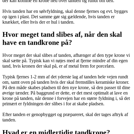
der kan komme en krone ned over tanden og rundt om den.
Hvis tanden har en sølvfyldning, skal denne fjernes og evt. bygges
op igen i plast. Det samme gør sig gældende, hvis tanden er
knækket, eller hvis der er hul i tanden.
Hvor meget tand slibes af, når den skal
have en tandkrone på?
Hvor meget der skal slibes af tanden, afhænger af den type krone vi
skal sætte på. Typisk kan vi nøjes med at fjerne mindre af din egen
tand, hvis kronen der skal på, er af metal frem for porcelæn.
Typisk fjernes 1-2 mm af det yderste lag af tanden hele vejen rundt
om, samt oven på tanden hvis der skal fremstilles keramiske kroner.
På den måde skabes pladsen til den nye krone, så den passer til dine
øvrige tænder. På baggrund er dette, er det mest optimalt at lave en
krone på tanden, når denne i forvejen har en større fyldning i, så det
primært er fyldningen der slibes i for at skabe pladsen.
Efter tanden er genopbygget og præpareret, skal der tages aftryk af
tanden.
Hvad er en midlertidig tandkrone?