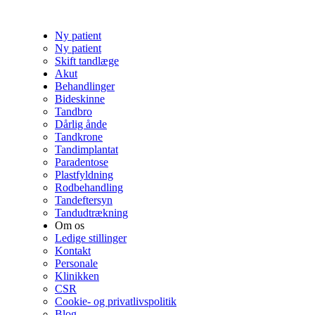
Ny patient
Ny patient
Skift tandlæge
Akut
Behandlinger
Bideskinne
Tandbro
Dårlig ånde
Tandkrone
Tandimplantat
Paradentose
Plastfyldning
Rodbehandling
Tandeftersyn
Tandudtrækning
Om os
Ledige stillinger
Kontakt
Personale
Klinikken
CSR
Cookie- og privatlivspolitik
Blog