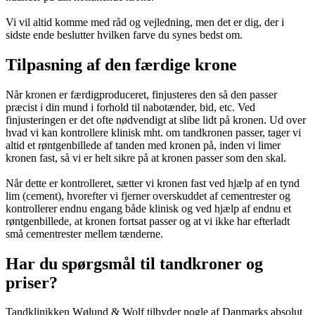
Vi vil altid komme med råd og vejledning, men det er dig, der i
sidste ende beslutter hvilken farve du synes bedst om.
Tilpasning af den færdige krone
Når kronen er færdigproduceret, finjusteres den så den passer
præcist i din mund i forhold til nabotænder, bid, etc. Ved
finjusteringen er det ofte nødvendigt at slibe lidt på kronen. Ud over
hvad vi kan kontrollere klinisk mht. om tandkronen passer, tager vi
altid et røntgenbillede af tanden med kronen på, inden vi limer
kronen fast, så vi er helt sikre på at kronen passer som den skal.
Når dette er kontrolleret, sætter vi kronen fast ved hjælp af en tynd
lim (cement), hvorefter vi fjerner overskuddet af cementrester og
kontrollerer endnu engang både klinisk og ved hjælp af endnu et
røntgenbillede, at kronen fortsat passer og at vi ikke har efterladt
små cementrester mellem tænderne.
Har du spørgsmål til tandkroner og
priser?
Tandklinikken Wølund & Wolf tilbyder nogle af Danmarks absolut