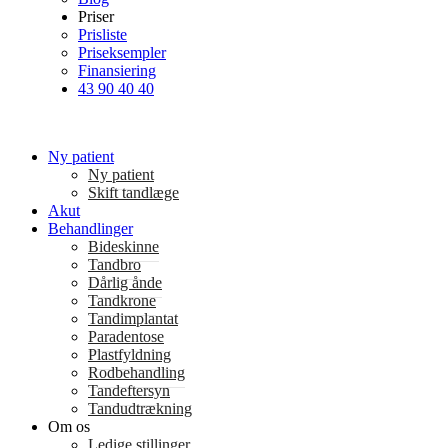
Priser
Prisliste
Priseksempler
Finansiering
43 90 40 40
Ny patient
Ny patient
Skift tandlæge
Akut
Behandlinger
Bideskinne
Tandbro
Dårlig ånde
Tandkrone
Tandimplantat
Paradentose
Plastfyldning
Rodbehandling
Tandeftersyn
Tandudtrækning
Om os
Ledige stillinger