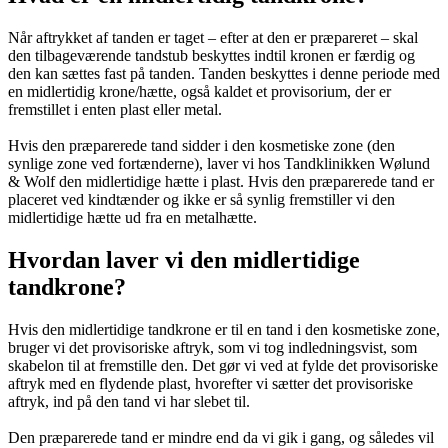
Når aftrykket af tanden er taget – efter at den er præpareret – skal
den tilbageværende tandstub beskyttes indtil kronen er færdig og
den kan sættes fast på tanden. Tanden beskyttes i denne periode med
en midlertidig krone/hætte, også kaldet et provisorium, der er
fremstillet i enten plast eller metal.
Hvis den præparerede tand sidder i den kosmetiske zone (den
synlige zone ved fortænderne), laver vi hos Tandklinikken Wølund
& Wolf den midlertidige hætte i plast. Hvis den præparerede tand er
placeret ved kindtænder og ikke er så synlig fremstiller vi den
midlertidige hætte ud fra en metalhætte.
Hvordan laver vi den midlertidige
tandkrone?
Hvis den midlertidige tandkrone er til en tand i den kosmetiske zone,
bruger vi det provisoriske aftryk, som vi tog indledningsvist, som
skabelon til at fremstille den. Det gør vi ved at fylde det provisoriske
aftryk med en flydende plast, hvorefter vi sætter det provisoriske
aftryk, ind på den tand vi har slebet til.
Den præparerede tand er mindre end da vi gik i gang, og således vil