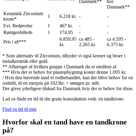
Danmark**
hos
Danmark**
Keramisk Zirconium
1
6.218 kr.
-
-
krone*
Evt. Bedøvelse
1
467 kr.
-
-
Røntgenbillede
1
174,95
-
-
6.859,95
ca 485 -
ca 4.595 -
Pris i alt***
kr.
2.265 kr.
6.375 kr.
* Som alternativ til Zirconium, tilbyder vi også kroner og broer i
metalkeramik eller guld.
** Afhænger af hvilken gruppe i Danmark du er medlem af.
*** Hvis der er behov for plastopbygning koster denne 1.095 kr.
/ Hvis den bærende tand er rodbehandlet, kan der blive behov for en
rodstift, til en merpris på 1023kr. + røntgen pr. stift.
Der gives yderligere tilskud fra Danmark hvis der er behov for disse.
Lad os finde en tid til din gratis konsultation vedr. en tandkrone.
Find en tid til mig
Hvorfor skal en tand have en tandkrone
på?