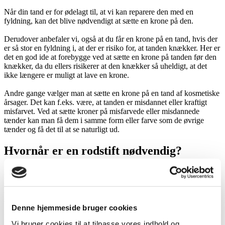
Når din tand er for ødelagt til, at vi kan reparere den med en
fyldning, kan det blive nødvendigt at sætte en krone på den.
Derudover anbefaler vi, også at du får en krone på en tand, hvis der
er så stor en fyldning i, at der er risiko for, at tanden knækker. Her er
det en god ide at forebygge ved at sætte en krone på tanden før den
knækker, da du ellers risikerer at den knækker så uheldigt, at det
ikke længere er muligt at lave en krone.
Andre gange vælger man at sætte en krone på en tand af kosmetiske
årsager. Det kan f.eks. være, at tanden er misdannet eller kraftigt
misfarvet. Ved at sætte kroner på misfarvede eller misdannede
tænder kan man få dem i samme form eller farve som de øvrige
tænder og få det til at se naturligt ud.
Hvornår er en rodstift nødvendig?
Hvis der mangler meget af din tand, kan det være en udfordring at få
kronen til at sidde ordentligt fast, da der ikke er nok tand, som
kronen kan sidde fast på. I de tilfælde kan det være nødvendigt at
sætte en stift fast i tanden.
Denne hjemmeside bruger cookies
Hvis tanden er rodbehandlet, og vi har vurderet, at stiften er
Vi bruger cookies til at tilpasse vores indhold og