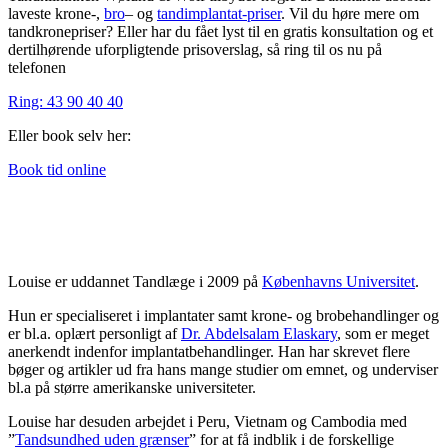
laveste krone-,
bro
– og
tandimplantat-priser
. Vil du høre mere om
tandkronepriser? Eller har du fået lyst til en gratis konsultation og et
dertilhørende uforpligtende prisoverslag, så ring til os nu på
telefonen
Ring: 43 90 40 40
Eller book selv her:
Book tid online
Louise Wølund Thomassen
Tandlæge
Louise er uddannet Tandlæge i 2009 på
Københavns Universitet
.
Hun er specialiseret i implantater samt krone- og brobehandlinger og
er bl.a. oplært personligt af
Dr. Abdelsalam Elaskary
, som er meget
anerkendt indenfor implantatbehandlinger. Han har skrevet flere
bøger og artikler ud fra hans mange studier om emnet, og underviser
bl.a på større amerikanske universiteter.
Louise har desuden arbejdet i Peru, Vietnam og Cambodia med
”
Tandsundhed uden grænser
” for at få indblik i de forskellige