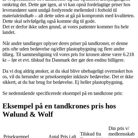
omkring det. Dette gør igen, at vi kan opnå fordelagtige priser hos
leverandører samt undgå fordyrende mellemled i forhold til
materialeindkøb – alt dette uden at gå på kompromis med kvaliteten.
Dette skal selvfølgelig også komme dig til gode.
Det er derfor ikke uden grund, at vores patienter kommer fra hele
landet.
Når andre tandlæger oplyser deres priser på tandkroner, er denne
pris ofte uden bedøvelse og/eller plastopbygning og flere andre
tillæg. Til sammenligning vil vores pris for kronen alene være 6.218
kr – før et evt. tilskud fra Danmark der gør den endnu billigere.
Da vi dog aldrig ønsker, at du skal blive ubehageligt overrasket hos
os, vil du herunder se priseksempler inklusiv bedøvelse. Det er ikke
sikkert, at du har brug for bedøvelse. Ej heller plastopbygning.
Se nedenstående specificerede eksempel på en tandkrone pris:
Eksempel på en tandkrones pris hos
Wølund & Wolf
Din pris v/
Tilskud fra
medlemsskab
Priseksempel
Antal
Pris i alt