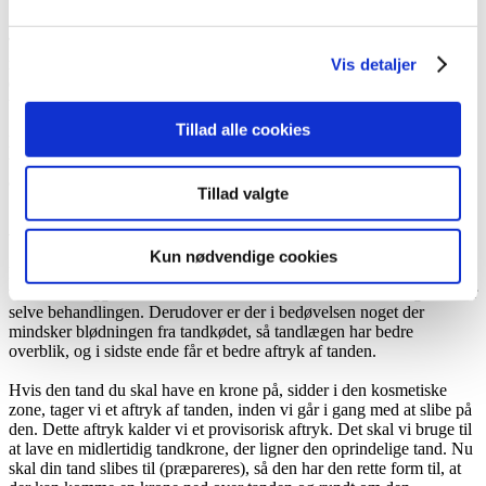
tanden eller ved tandrodspidsen.
Til sidst sammenholder vi de kliniske fund, med det vi ser på
røntgenbilleder. Du kan hos Tandklinikken Wølund & Wolf booke
Vis detaljer
en gratis konsultation med henblik på at få en vurdering af om din
tand bør få en krone på.
Tillad alle cookies
Efter konsultationen udarbejder vi også et gratis og uforpligtende
tilbud til dig, hvorefter du kan tage stilling til, om du ønsker den
anbefalede behandling.
Tillad valgte
Aftryk til tandkrone og tilslibning
Kun nødvendige cookies
Når du kommer hos Wølund & Wolf for at få lavet en krone, starter
vi med at lægge bedøvelse til tanden, så du ikke mærker noget under
selve behandlingen. Derudover er der i bedøvelsen noget der
mindsker blødningen fra tandkødet, så tandlægen har bedre
overblik, og i sidste ende får et bedre aftryk af tanden.
Hvis den tand du skal have en krone på, sidder i den kosmetiske
zone, tager vi et aftryk af tanden, inden vi går i gang med at slibe på
den. Dette aftryk kalder vi et provisorisk aftryk. Det skal vi bruge til
at lave en midlertidig tandkrone, der ligner den oprindelige tand. Nu
skal din tand slibes til (præpareres), så den har den rette form til, at