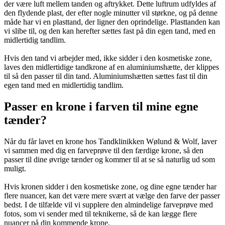
der være luft mellem tanden og aftrykket. Dette luftrum udfyldes af
den flydende plast, der efter nogle minutter vil størkne, og på denne
måde har vi en plasttand, der ligner den oprindelige. Plasttanden kan
vi slibe til, og den kan herefter sættes fast på din egen tand, med en
midlertidig tandlim.
Hvis den tand vi arbejder med, ikke sidder i den kosmetiske zone,
laves den midlertidige tandkrone af en aluminiumshætte, der klippes
til så den passer til din tand. Aluminiumshætten sættes fast til din
egen tand med en midlertidig tandlim.
Passer en krone i farven til mine egne
tænder?
Når du får lavet en krone hos Tandklinikken Wølund & Wolf, laver
vi sammen med dig en farveprøve til den færdige krone, så den
passer til dine øvrige tænder og kommer til at se så naturlig ud som
muligt.
Hvis kronen sidder i den kosmetiske zone, og dine egne tænder har
flere nuancer, kan det være mere svært at vælge den farve der passer
bedst. I de tilfælde vil vi supplere den almindelige farveprøve med
fotos, som vi sender med til teknikerne, så de kan lægge flere
nuancer på din kommende krone.