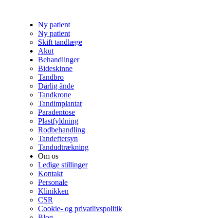
Ny patient
Ny patient
Skift tandlæge
Akut
Behandlinger
Bideskinne
Tandbro
Dårlig ånde
Tandkrone
Tandimplantat
Paradentose
Plastfyldning
Rodbehandling
Tandeftersyn
Tandudtrækning
Om os
Ledige stillinger
Kontakt
Personale
Klinikken
CSR
Cookie- og privatlivspolitik
Blog