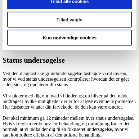
Tillad alle cookies
Udvidet diagnostisk grundundersøgelse
Denne undersøgelse dækker over samme beskrivelse som en
Tillad valgte
diagnostik grundundersøgelse . Forskellen ligger i, at der her er en
større kompleksitet i sygdomsbilledet forårsaget af andre sygdomme
i kroppen, der også kan ændre forholdene i mundhulen.
Kun nødvendige cookies
Behandlingsbehovet er her langt større, og
behandlingsplanlægningen langt mere kompliceret.
Status undersøgelse
Ved den diagnostiske grundundersøgelse fastlagde vi dit niveau,
hvor vi ved status undersøgelsen kontrollerer hvordan det er gået
siden sidst og opdaterer din status.
Vi snakker med dig om hvad vi finder, og du bliver på den måde
inddraget i hvilke muligheder der er for at løse eventuelle problemer.
Her fastsætter vi atter din farvekode, da den kan være ændret.
Der skal minimum gå 12 måneder mellem hver status undersøgelse.
Hvis vi registrerer behov for behandling og opfølgning før, er det
normalt, at vi indkalder dig til en fokuseret undersøgelse, hvor vi
kan kontrollere effekten af den udførte behandling.