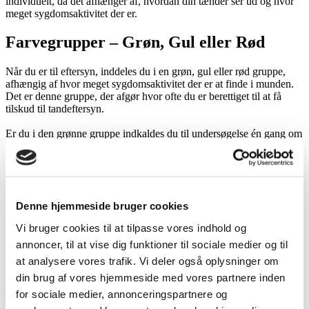
individuelt, da det afhænger af, hvordan din tænder ser ud og hvor
meget sygdomsaktivitet der er.
Farvegrupper – Grøn, Gul eller Rød
Når du er til eftersyn, inddeles du i en grøn, gul eller rød gruppe,
afhængig af hvor meget sygdomsaktivitet der er at finde i munden.
Det er denne gruppe, der afgør hvor ofte du er berettiget til at få
tilskud til tandeftersyn.
Er du i den grønne gruppe indkaldes du til undersøgelse én gang om
året, og du vil kun kunne få tilskud til én tandrensning om året.
Som ’gul patient’ bliver du indkaldt til en eller flere fokuserede
kontrolundersøgelser i løbet af året. Du vil i det omfang, det skønnes
nødvendigt i forhold til din sygdom, kunne få tilskud til mere end én
Denne hjemmeside bruger cookies
tandrensning om året.
Vi bruger cookies til at tilpasse vores indhold og
Er du i den røde gruppe, vil du blive indkaldt efter behov – typisk
annoncer, til at vise dig funktioner til sociale medier og til
hyppigere end i den gule gruppe – og du vil få tilskud til den
nødvendige kontrol, forebyggelse og behandling.
at analysere vores trafik. Vi deler også oplysninger om
din brug af vores hjemmeside med vores partnere inden
Eftersyn opdeles i diagnostisk grundundersøgelse, udvidet
for sociale medier, annonceringspartnere og
diagnostisk grundundersøgelse, status undersøgelse og fokuseret
undersøgelse.