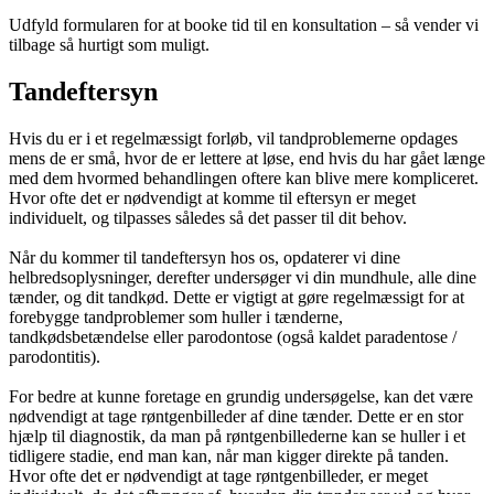
Udfyld formularen for at booke tid til en konsultation – så vender vi
tilbage så hurtigt som muligt.
Tandeftersyn
Hvis du er i et regelmæssigt forløb, vil tandproblemerne opdages
mens de er små, hvor de er lettere at løse, end hvis du har gået længe
med dem hvormed behandlingen oftere kan blive mere kompliceret.
Hvor ofte det er nødvendigt at komme til eftersyn er meget
individuelt, og tilpasses således så det passer til dit behov.
Når du kommer til tandeftersyn hos os, opdaterer vi dine
helbredsoplysninger, derefter undersøger vi din mundhule, alle dine
tænder, og dit tandkød. Dette er vigtigt at gøre regelmæssigt for at
forebygge tandproblemer som huller i tænderne,
tandkødsbetændelse eller parodontose (også kaldet paradentose /
parodontitis).
For bedre at kunne foretage en grundig undersøgelse, kan det være
nødvendigt at tage røntgenbilleder af dine tænder. Dette er en stor
hjælp til diagnostik, da man på røntgenbillederne kan se huller i et
tidligere stadie, end man kan, når man kigger direkte på tanden.
Hvor ofte det er nødvendigt at tage røntgenbilleder, er meget