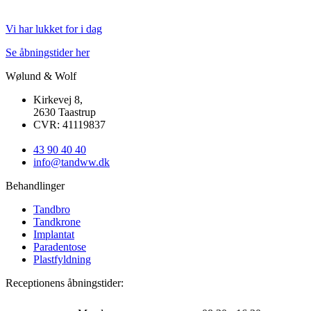
Vi har lukket for i dag
Se åbningstider her
Wølund & Wolf
Kirkevej 8,
2630 Taastrup
CVR: 41119837
43 90 40 40
info@tandww.dk
Behandlinger
Tandbro
Tandkrone
Implantat
Paradentose
Plastfyldning
Receptionens åbningstider: