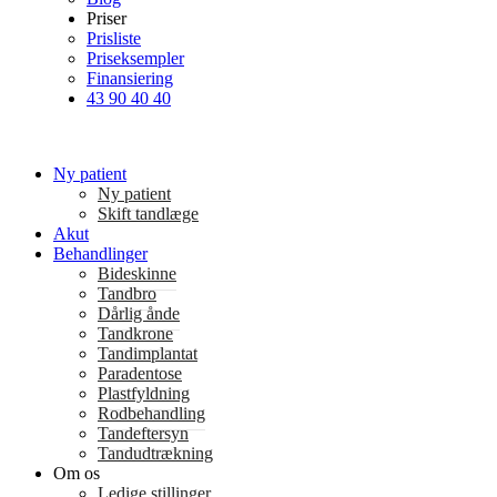
Priser
Prisliste
Priseksempler
Finansiering
43 90 40 40
Ny patient
Ny patient
Skift tandlæge
Akut
Behandlinger
Bideskinne
Tandbro
Dårlig ånde
Tandkrone
Tandimplantat
Paradentose
Plastfyldning
Rodbehandling
Tandeftersyn
Tandudtrækning
Om os
Ledige stillinger