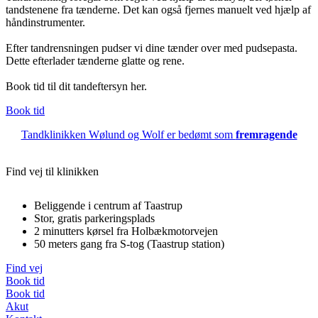
tandstenene fra tænderne. Det kan også fjernes manuelt ved hjælp af
håndinstrumenter.
Efter tandrensningen pudser vi dine tænder over med pudsepasta.
Dette efterlader tænderne glatte og rene.
Book tid til dit tandeftersyn her.
Book tid
Tandklinikken Wølund og Wolf er bedømt som
fremragende
Find vej til klinikken
Beliggende i centrum af Taastrup
Stor, gratis parkeringsplads
2 minutters kørsel fra Holbækmotorvejen
50 meters gang fra S-tog (Taastrup station)
Find vej
Book tid
Book tid
Akut